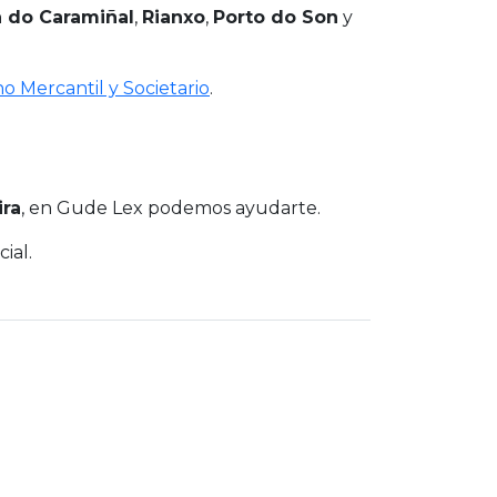
a do Caramiñal
,
Rianxo
,
Porto do Son
y
o Mercantil y Societario
.
ira
, en Gude Lex podemos ayudarte.
ial.