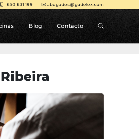
650 631 199
abogados@gudelex.com
cinas
Blog
Contacto
Ribeira