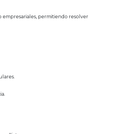
s o empresariales, permitiendo resolver
ulares.
ia.